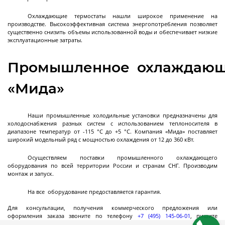
Перистальтические насосы промышленные
Взрывозащищенные перистальтические
Система перистальтических насосов для
Головки перистальтических насосов
Охлаждающие термостаты нашли широкое применение на
Далее
производстве. Высокоэффективная система энергопотребления позволяет
насосы
наполнения
существенно снизить объемы использованной воды и обеспечивает низкие
эксплуатационные затраты.
Промышленное охлаждающе
Системы очистки
газов
«Мида»
Наши промышленные холодильные установки предназначены для
Волокнистые туманоуловители
холодоснабжения разных систем с использованием теплоносителя в
диапазоне температур от -115 °С до +5 °С. Компания «Мида» поставляет
широкий модельный ряд с мощностью охлаждения от 12 до 360 кВт.
Осуществляем поставки промышленного охлаждающего
оборудования по всей территории России и странам СНГ. Производим
Грануляторы
монтаж и запуск.
На все оборудование предоставляется гарантия.
Для консультации, получения коммерческого предложения или
Ленточные грануляторы-кристаллизаторы
оформления заказа звоните по телефону
+7 (495) 145-06-01
, пишите
на
info@mida.ru
или отправьте запрос через форму на сайте.