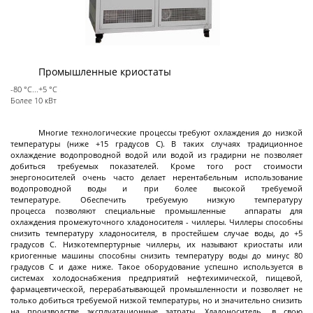
Лабораторные стеклянные реакторы с
рубашкой
Пилотные стеклянные реакторы с рубашкой
Промышленные криостаты
Стеклянные реакторы с нагревательной
-80 °С...+5 °С
Более 10 кВт
ванной
Стеклянные сепараторы
Многие технологические процессы требуют охлаждения до низкой
температуры (ниже +15 градусов С). В таких случаях традиционное
Системы PH - контроля (PH-метры)
Далее
охлаждение водопроводной водой или водой из градирни не позволяет
добиться требуемых показателей. Кроме того рост стоимости
энергоносителей очень часто делает нерентабельным использование
водопроводной воды и при более высокой требуемой
температуре. Обеспечить требуемую низкую температуру
процесса позволяют специальные промышленные аппараты для
Реакторы
охлаждения промежуточного хладоносителя - чиллеры. Чиллеры способны
снизить температуру хладоносителя, в простейшем случае воды, до +5
эмалированные
градусов С. Низкотемпертурные чиллеры, их называют криостаты или
криогенные машины способны снизить температуру воды до минус 80
градусов С и даже ниже. Такое оборудование успешно используется в
системах холодоснабжения предприятий нефтехимической, пищевой,
Эмалированные ёмкости
фармацевтической, перерабатывающей промышленности и позволяет не
только добиться требуемой низкой температуры, но и значительно снизить
Реакторы эмалированные цельносварные
на производстве эксплуатационные затраты. Хладоноситель, в свою