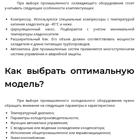
Испытательные
При выборе промышленного охлаждающего оборудования стоит
учитывать следующие особенности комплектующих:
камеры
Компрессор. Используются специальные компрессоры с температурой
кипения хладогента до -45°C и ниже.
Циркуляционный насос. Подбирается с учетом минимальной
Испытательные камеры тепло-холод
температуры хладоносителя.
Расширительный бак. Его объем должен соответствовать мощности
охладителя и длине питающих трубопроводов.
Автоматика. Для промышленных систем применяется многоступенчатая
система управления и аварийной защиты.
Перистальтические
Как выбрать оптимальную
насосы
модель?
Перистальтические насосы с регулировкой
скорости
При выборе промышленного холодильного оборудования нужно
обращать внимание на следующие параметры и характеристики:
Перистальтические насосы с регулировкой
Температурный диапазон;
потока
Параметры холодопроизводительности;
Функции автоматики управления;
Перистальтические насосы с регулировкой
С воздушным или водяным охлаждением конденсатора;
объема
Исполнение общепромышленное или взрывозащищенное;
Энергопотребление.