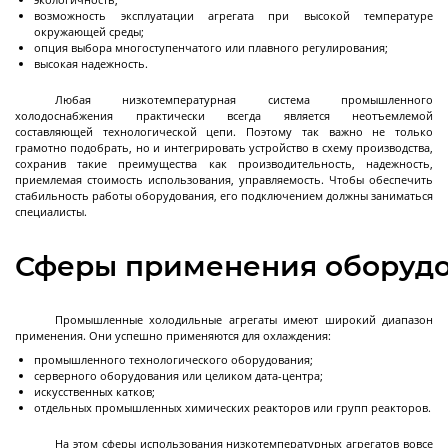
Промышленные нутч-фильтры серии ANFDA
возможность эксплуатации агрегата при высокой температуре
окружающей среды;
Стальные лабораторные друк-фильтры серии
Стальные промышленные друк-фильтры серии
опция выбора многоступенчатого или плавного регулирования;
Далее
высокая надежность.
DFS
DFS
Любая низкотемпературная система промышленного
холодоснабжения практически всегда является неотъемлемой
составляющей технологической цепи. Поэтому так важно не только
грамотно подобрать, но и интегрировать устройство в схему производства,
Ферментеры
сохранив такие преимущества как производительность, надежность,
приемлемая стоимость использования, управляемость. Чтобы обеспечить
стабильность работы оборудования, его подключением должны заниматься
специалисты.
Ферментеры (биореакторы) промышленные
Сферы применения оборудо
из нержавеющей стали
Промышленные холодильные агрегаты имеют широкий диапазон
применения. Они успешно применяются для охлаждения:
промышленного технологического оборудования;
Экстракторы
серверного оборудования или целиком дата-центра;
искусственных катков;
отдельных промышленных химических реакторов или групп реакторов.
На этом сферы использования низкотемпературных агрегатов вовсе