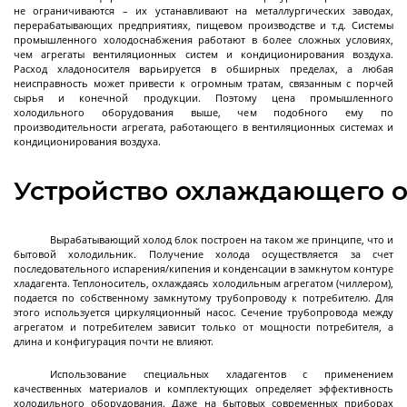
Установки сверхкритической флюидной
не ограничиваются – их устанавливают на металлургических заводах,
перерабатывающих предприятиях, пищевом производстве и т.д. Системы
экстракции
промышленного холодоснабжения работают в более сложных условиях,
чем агрегаты вентиляционных систем и кондиционирования воздуха.
Экстракторы статические
Расход хладоносителя варьируется в обширных пределах, а любая
неисправность может привести к огромным тратам, связанным с порчей
Экстракторы динамические
сырья и конечной продукции. Поэтому цена промышленного
Экстракторы - концентраторы
холодильного оборудования выше, чем подобного ему по
производительности агрегата, работающего в вентиляционных системах и
Экстракторы ультразвуковые
Автоматические CO2 экстракторы
Пилотные установки сверхкритической
кондиционирования воздуха.
Далее
флюидной экстракции
Устройство охлаждающего 
Вырабатывающий холод блок построен на таком же принципе, что и
Концентраторы
бытовой холодильник. Получение холода осуществляется за счет
последовательного испарения/кипения и конденсации в замкнутом контуре
хладагента. Теплоноситель, охлаждаясь холодильным агрегатом (чиллером),
подается по собственному замкнутому трубопроводу к потребителю. Для
этого используется циркуляционный насос. Сечение трубопровода между
Концентраторы сферические
агрегатом и потребителем зависит только от мощности потребителя, а
длина и конфигурация почти не влияют.
Концентраторы цилиндрические
Использование специальных хладагентов с применением
качественных материалов и комплектующих определяет эффективность
холодильного оборудования. Даже на бытовых современных приборах