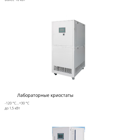
Декантерные центрифуги во
взрывозащищенном исполнении
Трикантерные центрифуги для разделения
трех-фазных смесей
Малые декантеры
Ректификационное
оборудование
Ректификационные колонны периодического
Лабораторные криостаты
действия
-120 °С...+30 °С
до 1,5 кВт
Ректификационные колонны непрерывного
действия
Лабораторные ректификационные колонны