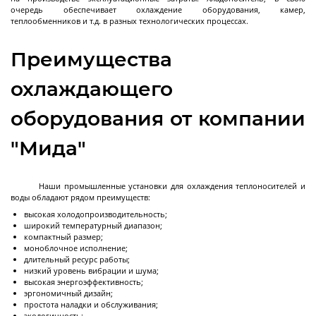
очередь обеспечивает охлаждение оборудования, камер,
Реакторы эмалированные разъемные объемом
теплообменников и т.д. в разных технологических процессах.
до 10 м3
Реакторы эмалированные разъемные объемом
Преимущества
10-25 м3
охлаждающего
Реакторы эмалированные в
Далее
фармацевтическом исполнении
оборудования от компании
"Мида"
Фильтры
Наши промышленные установки для охлаждения теплоносителей и
воды обладают рядом преимуществ:
высокая холодопроизводительность;
широкий температурный диапазон;
Стальные лабораторные нутч-фильтры серии
компактный размер;
NFS
моноблочное исполнение;
длительный ресурс работы;
Стальные промышленные нутч-фильтры серии
низкий уровень вибрации и шума;
NFS
высокая энергоэффективность;
эргономичный дизайн;
Нутч-фильтры серии FD
простота наладки и обслуживания;
экологичность;