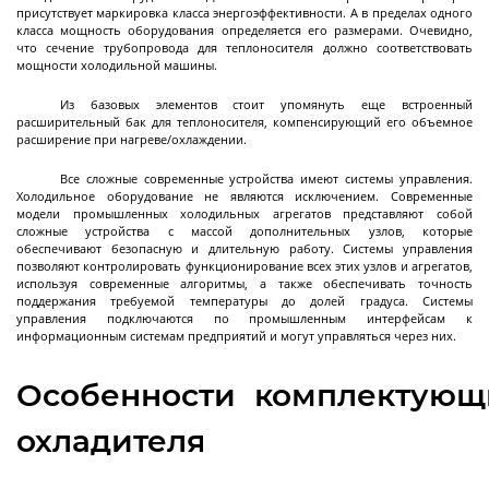
присутствует маркировка класса энергоэффективности. А в пределах одного
класса мощность оборудования определяется его размерами. Очевидно,
Роторные
что сечение трубопровода для теплоносителя должно соответствовать
испарители
мощности холодильной машины.
Из базовых элементов стоит упомянуть еще встроенный
расширительный бак для теплоносителя, компенсирующий его объемное
расширение при нагреве/охлаждении.
Лабораторные роторные испарители
Промышленные роторные испарители
Все сложные современные устройства имеют системы управления.
Холодильное оборудование не являются исключением. Современные
модели промышленных холодильных агрегатов представляют собой
сложные устройства с массой дополнительных узлов, которые
обеспечивают безопасную и длительную работу. Системы управления
позволяют контролировать функционирование всех этих узлов и агрегатов,
используя современные алгоритмы, а также обеспечивать точность
Морозильные
поддержания требуемой температуры до долей градуса. Системы
камеры
управления подключаются по промышленным интерфейсам к
информационным системам предприятий и могут управляться через них.
Особенности комплектующ
Морозильные шкафы промышленные
охладителя