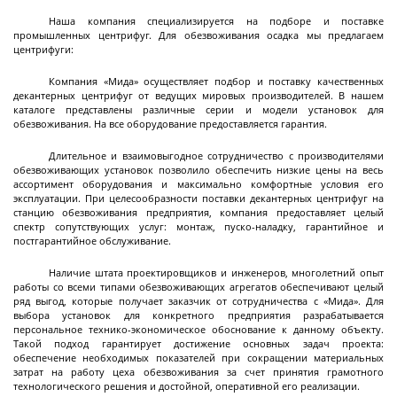
Промышленные нутч-фильтры серии ANFDA
Наша компания специализируется на подборе и поставке
промышленных центрифуг. Для обезвоживания осадка мы предлагаем
Стальные лабораторные друк-фильтры серии
Стальные промышленные друк-фильтры серии
Далее
центрифуги:
DFS
DFS
Компания «Мида» осуществляет подбор и поставку качественных
декантерных центрифуг от ведущих мировых производителей. В нашем
каталоге представлены различные серии и модели установок для
обезвоживания. На все оборудование предоставляется гарантия.
Ферментеры
Длительное и взаимовыгодное сотрудничество с производителями
обезвоживающих установок позволило обеспечить низкие цены на весь
ассортимент оборудования и максимально комфортные условия его
эксплуатации. При целесообразности поставки декантерных центрифуг на
станцию обезвоживания предприятия, компания предоставляет целый
Ферментеры (биореакторы) промышленные
спектр сопутствующих услуг: монтаж, пуско-наладку, гарантийное и
из нержавеющей стали
постгарантийное обслуживание.
Наличие штата проектировщиков и инженеров, многолетний опыт
работы со всеми типами обезвоживающих агрегатов обеспечивают целый
ряд выгод, которые получает заказчик от сотрудничества с «Мида». Для
выбора установок для конкретного предприятия разрабатывается
персональное технико-экономическое обоснование к данному объекту.
Экстракторы
Такой подход гарантирует достижение основных задач проекта:
обеспечение необходимых показателей при сокращении материальных
затрат на работу цеха обезвоживания за счет принятия грамотного
технологического решения и достойной, оперативной его реализации.