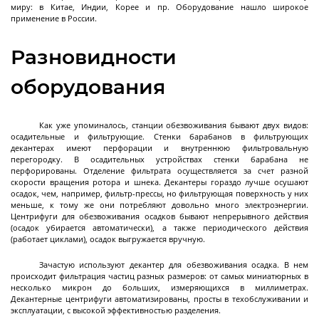
разгрузкой
миру: в Китае, Индии, Корее и пр. Оборудование нашло широкое
применение в России.
Центрифуги с верхней разгрузкой и прямым
приводом
Разновидности
Центрифуги с верхней разгрузкой и откидным
оборудования
корпусом
Центрифуги с нижней выгрузкой и ножевым
съёмом осадка автомат
Как уже упоминалось, станции обезвоживания бывают двух видов:
осадительные и фильтрующие. Стенки барабанов в фильтрующих
Центрифуги с нижней выгрузкой и ножевым
Центрифуги с нижней выгрузкой, ножевым
Центрифуги горизонтальные консольного типа
Центрифуги горизонтальные с ножевым
Центрифуги горизонтальные с ножевым
Центрифуги горизонтальные во
Центрифуги горизонтальные с пульсирующей
Трубчатые центрифуги
Далее
декантерах имеют перфорации и внутреннюю фильтровальную
съёмом осадка полуавтомат
съёмом осадка и натяжным мешком
съёмом осадка
съёмом осадка и сифоном
взрывобезопасном исполнении
выгрузкой осадка
перегородку. В осадительных устройствах стенки барабана не
перфорированы. Отделение фильтрата осуществляется за счет разной
скорости вращения ротора и шнека. Декантеры гораздо лучше осушают
осадок, чем, например, фильтр-прессы, но фильтрующая поверхность у них
меньше, к тому же они потребляют довольно много электроэнергии.
Центрифуги для обезвоживания осадков бывают непрерывного действия
Декантеры
(осадок убирается автоматически), а также периодического действия
(работает циклами), осадок выгружается вручную.
Зачастую используют декантер для обезвоживания осадка. В нем
происходит фильтрация частиц разных размеров: от самых миниатюрных в
Декантерная центрифуга для осаждения
несколько микрон до больших, измеряющихся в миллиметрах.
твёрдых частиц
Декантерные центрифуги автоматизированы, просты в техобслуживании и
эксплуатации, с высокой эффективностью разделения.