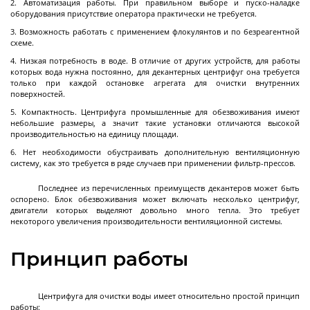
Автоматизация работы. При правильном выборе и пуско-наладке
оборудования присутствие оператора практически не требуется.
Лабораторные стеклянные реакторы с
Возможность работать с применением флокулянтов и по безреагентной
схеме.
рубашкой
Низкая потребность в воде. В отличие от других устройств, для работы
Пилотные стеклянные реакторы с рубашкой
которых вода нужна постоянно, для декантерных центрифуг она требуется
только при каждой остановке агрегата для очистки внутренних
Стеклянные реакторы с нагревательной
поверхностей.
ванной
Компактность. Центрифуга промышленные для обезвоживания имеют
Стеклянные сепараторы
небольшие размеры, а значит такие установки отличаются высокой
производительностью на единицу площади.
Системы PH - контроля (PH-метры)
Далее
Нет необходимости обустраивать дополнительную вентиляционную
систему, как это требуется в ряде случаев при применении фильтр-прессов.
Последнее из перечисленных преимуществ декантеров может быть
оспорено. Блок обезвоживания может включать несколько центрифуг,
двигатели которых выделяют довольно много тепла. Это требует
Реакторы
некоторого увеличения производительности вентиляционной системы.
эмалированные
Принцип работы
Эмалированные ёмкости
Центрифуга для очистки воды имеет относительно простой принцип
Реакторы эмалированные цельносварные
работы: