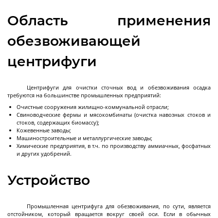
Декантерные центрифуги во
взрывозащищенном исполнении
Область применения
Трикантерные центрифуги для разделения
трех-фазных смесей
обезвоживающей
Малые декантеры
центрифуги
Центрифуги для очистки сточных вод и обезвоживания осадка
требуются на большинстве промышленных предприятий:
Ректификационное
Очистные сооружения жилищно-коммунальной отрасли;
оборудование
Свиноводческие фермы и мясокомбинаты (очистка навозных стоков и
стоков, содержащих биомассу);
Кожевенные заводы;
Машиностроительные и металлургические заводы;
Ректификационные колонны периодического
Химические предприятия, в т.ч. по производству аммиачных, фосфатных
и других удобрений.
действия
Ректификационные колонны непрерывного
Устройство
действия
Лабораторные ректификационные колонны
Промышленная центрифуга для обезвоживания, по сути, является
отстойником, который вращается вокруг своей оси. Если в обычных