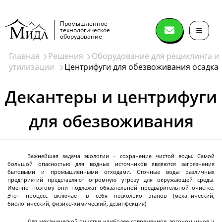
Промышленное
технологическое
оборудование
Главная
Решения
Оборудование для рециклинга и
утилизации
Центрифуги для обезвоживания осадка
Сушильное
оборудование
Декантеры и центрифуги
для обезвоживания
Распылительные сушилки
Спин флеш сушилки (spin flash dryer)
Дисковые сушилки
Важнейшая задача экологии – сохранение чистой воды. Самой
Сушилки нутч-фильтры
большой опасностью для водных источников являются загрязнения
бытовыми и промышленными отходами. Сточные воды различных
Лопастные вакуумные сушилки
Ленточные вакуумные сушилки
Вакуумный сушильный шкаф
Лиофильные сушилки
Конические вакуумные сушилки миксеры
Сушки в кипящем слое
Сушки в виброкипящем слое
Сушилки барабанного типа
Печи
предприятий представляют огромную угрозу для окружающей среды.
Далее
Именно поэтому они подлежат обязательной предварительной очистке.
Этот процесс включает в себя несколько этапов (механический,
биологический, физико-химический, дезинфекция).
Для механической очистки наиболее современное, эргономичное и