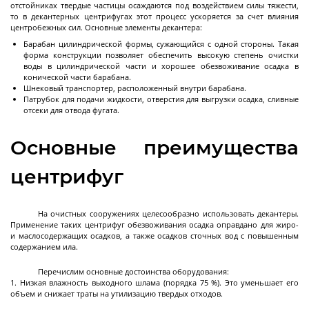
отстойниках твердые частицы осаждаются под воздействием силы тяжести,
то в декантерных центрифугах этот процесс ускоряется за счет влияния
центробежных сил. Основные элементы декантера:
Реакторы
Барабан цилиндрической формы, сужающийся с одной стороны. Такая
нержавеющие
форма конструкции позволяет обеспечить высокую степень очистки
воды в цилиндрической части и хорошее обезвоживание осадка в
конической части барабана.
Шнековый транспортер, расположенный внутри барабана.
Патрубок для подачи жидкости, отверстия для выгрузки осадка, сливные
Стальные химические реакторы
отсеки для отвода фугата.
Автоклавы высокого давления
Основные преимущества
Стальные смесители
Вакуумно-компрессионный химический
центрифуг
реактор
Высокотемпературный реактор с модулем
Смесители с магнитным приводом
Реакторы высокого давления
Далее
На очистных сооружениях целесообразно использовать декантеры.
ректификации
Применение таких центрифуг обезвоживания осадка оправдано для жиро-
и маслосодержащих осадков, а также осадков сточных вод с повышенным
содержанием ила.
Перечислим основные достоинства оборудования:
Реакторы
Низкая влажность выходного шлама (порядка 75 %). Это уменьшает его
стеклянные
объем и снижает траты на утилизацию твердых отходов.