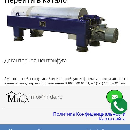
Роторные
испарители
Лабораторные роторные испарители
Промышленные роторные испарители
Декантерная центрифуга
Морозильные
Для того, чтобы получить более подробную информацию связывайтесь с
камеры
нашими менеджерами по телефонам 8 800 600-06-01, +7 (495) 145-06-01 или
электронной почте
info@mida.ru
.
info@mida.ru
Морозильные шкафы промышленные
Политика Конфиденциальности
Карта сайта