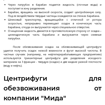
Через патрубок в барабан подается жидкость (сточные воды) и
Реакторы эмалированные разъемные объемом
поступает в зону разделения.
до 10 м3
Барабан, вращаясь на высокой скорости, создает центробежную силу.
Под ее воздействием твердые частицы осаждаются на стенках барабана.
Реакторы эмалированные разъемные объемом
Шнековый транспортер, вращающийся с отличной от ротора
10-25 м3
скоростью, непрерывно перемещает осадок в коническую часть
барабана, откуда он выгружается через специальное отверстие.
Реакторы эмалированные в
Очищенная жидкость движется в противоположную сторону от осадка –
Далее
фармацевтическом исполнении
цилиндрическую часть барабана и выгружается через сливные
патрубки.
После обезвоживания осадка на обезвоживающей центрифуге
удается получить осадок низкой влажности и фугат высокой чистоты. В
частных случаях (например, на нефтеперерабатывающих предприятиях)
Фильтры
используются трикантерные центрифуги для разделения исходного
материала на 3 фракции - твердую (осадок) и две жидкие разной плотности
(воду и нефть).
Центрифуги для
Стальные лабораторные нутч-фильтры серии
NFS
обезвоживания от
Стальные промышленные нутч-фильтры серии
NFS
компании "Мида"
Нутч-фильтры серии FD