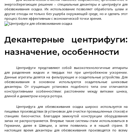
энергосберегающее решение – специальные декантеры и центрифуги для
Циркуляционные
обезвоживания осадка. Их использование позволяет обработать шлам и
термостаты
другие отходы не только без ущерба окружающей среде, но и сделать этот
процесс более эффективным с экономической точки зрения.
Криостаты
Декантерные центрифуги:
Чиллеры
назначение, особенности
Термостаты нагрев охлаждение
Нагревающие термостаты
Центрифуги представляют собой высокотехнологичные аппараты
Криогенные машины
Промышленные чиллеры
Промышленные термостаты нагрев
Промышленные нагревающие термостаты
Система термостатирования группы
Лабораторные криостаты
Лабораторные чиллеры
Лабораторные термостаты нагрев охлаждение
Далее
для разделения жидких и твердых тел при центробежном ускорении.
охлаждение
химических реакторов
Данные агрегаты делятся на фильтрующие и осадительные устройства. Для
обезвоживания в основном используются осадительные шнековые
декантеры. От сгущающих установок подобного типа они отличаются
конструктивными особенностями: расстоянием между витками шнека,
длиной и диаметром конуса ротора.
Фильтрующие
промышленные
Центрифуга для обезвоживания осадка широко используется на
центрифуги
пищевых производствах (в установках для очистки промышленных стоков) и
станциях биоочистки. Благодаря замкнутой конструкции оборудования
запах не распространяется. Впервые такие системы стали использоваться в
Германии, далее в Швеции, а затем появились и в нашей стране. В
Центрифуга на платформе с верхней
настоящее время декантеры для обезвоживания производятся по всему