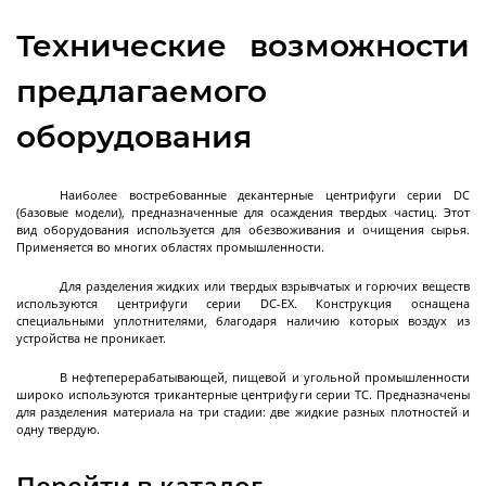
Установки сверхкритической флюидной
экстракции
Технические возможности
Экстракторы статические
предлагаемого
Экстракторы динамические
оборудования
Экстракторы - концентраторы
Экстракторы ультразвуковые
Автоматические CO2 экстракторы
Пилотные установки сверхкритической
Далее
флюидной экстракции
Наиболее востребованные декантерные центрифуги серии DC
(базовые модели), предназначенные для осаждения твердых частиц. Этот
вид оборудования используется для обезвоживания и очищения сырья.
Применяется во многих областях промышленности.
Для разделения жидких или твердых взрывчатых и горючих веществ
Концентраторы
используются центрифуги серии DC-EX. Конструкция оснащена
специальными уплотнителями, благодаря наличию которых воздух из
устройства не проникает.
В нефтеперерабатывающей, пищевой и угольной промышленности
Концентраторы сферические
широко используются трикантерные центрифуги серии TC. Предназначены
для разделения материала на три стадии: две жидкие разных плотностей и
Концентраторы цилиндрические
одну твердую.
Перейти в каталог