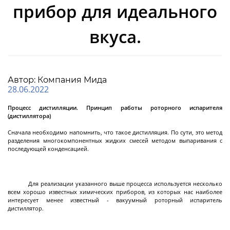
прибор для идеального
Циркуляционные
термостаты
вкуса.
Криостаты
Чиллеры
Автор: Компания Мида
28.06.2022
Термостаты нагрев охлаждение
Нагревающие термостаты
Процесс дистилляции. Принцип работы роторного испарителя
(дистиллятора)
Криогенные машины
Промышленные чиллеры
Промышленные термостаты нагрев
Промышленные нагревающие термостаты
Система термостатирования группы
Лабораторные криостаты
Лабораторные чиллеры
Лабораторные термостаты нагрев охлаждение
Далее
Сначала необходимо напомнить, что такое дистилляция. По сути, это метод
охлаждение
химических реакторов
разделения многокомпонентных жидких смесей методом выпаривания с
последующей конденсацией.
Фильтрующие
промышленные
Для реализации указанного выше процесса используется несколько
всем хорошо известных химических приборов, из которых нас наиболее
центрифуги
интересует менее известный - вакуумный роторный испаритель
дистиллятор.
Центрифуга на платформе с верхней