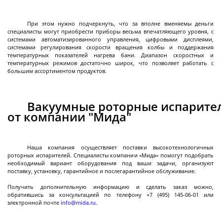
Реакторы эмалированные разъемные объемом
до 10 м3
При этом нужно подчеркнуть, что за вполне вменяемы деньги
специалисты могут приобрести приборы весьма впечатляющего уровня, с
Реакторы эмалированные разъемные объемом
системами автоматизированного управления, цифровыми дисплеями,
10-25 м3
системами регулирования скорости вращения колбы и поддержания
температурных показателей нагрева бани. Диапазон скоростных и
Реакторы эмалированные в
температурных режимов достаточно широк, что позволяет работать с
Далее
большим ассортиментом продуктов.
фармацевтическом исполнении
Вакуумные роторные испарите
от компании "Мида"
Фильтры
Наша компания осуществляет поставки высокотехнологичных
роторных испарителей. Специалисты компании «Мида» помогут подобрать
Стальные лабораторные нутч-фильтры серии
необходимый вариант оборудования под ваши задачи, организуют
NFS
поставку, установку, гарантийное и послегарантийное обслуживание.
Стальные промышленные нутч-фильтры серии
Получить дополнительную информацию и сделать заказ можно,
обратившись за консультацией по телефону +7 (495) 145-06-01 или
NFS
электронной почте
info@mida.ru
.
Нутч-фильтры серии FD