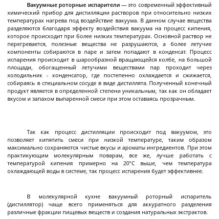
разгрузкой
Вакуумные роторные испарители
— это современный эффективный
химический прибор для дистилляции растворов при относительно низких
Центрифуги с верхней разгрузкой и прямым
температурах нагрева под воздействие вакуума. В данном случае вещества
разделяются благодаря эффекту воздействия вакуума на процесс кипения,
приводом
которое происходит при более низких температурах. Основной раствор не
перегревается, полезные вещества не разрушаются, а более летучие
Центрифуги с верхней разгрузкой и откидным
компоненты собираются в паре и затем попадают в конденсат. Процесс
корпусом
испарения происходит в шарообразной вращающейся колбе, на большой
площади, обогащенный летучими веществами пар проходит через
Центрифуги с нижней выгрузкой и ножевым
холодильник - конденсатор, где постепенно охлаждается и сжижается,
съёмом осадка автомат
собираясь в специальном сосуде в виде дистиллята. Полученный конечный
продукт является в определенной степени уникальным, так как он обладает
Центрифуги с нижней выгрузкой и ножевым
Центрифуги с нижней выгрузкой, ножевым
Центрифуги горизонтальные консольного типа
Центрифуги горизонтальные с ножевым
Центрифуги горизонтальные с ножевым
Центрифуги горизонтальные во
Центрифуги горизонтальные с пульсирующей
Трубчатые центрифуги
вкусом и запахом выпаренной смеси при этом оставаясь прозрачным.
Далее
съёмом осадка полуавтомат
съёмом осадка и натяжным мешком
съёмом осадка
съёмом осадка и сифоном
взрывобезопасном исполнении
выгрузкой осадка
Так как процесс дистилляции происходит под вакуумом, это
позволяет кипятить смеси при низкой температуре, таким образом
максимально сохраняются чистые вкусы и ароматы ингредиентов. При этом
Декантеры
практикующим молекулярным поварам, все же, лучше работать с
температурой кипения примерно на 20°C выше, чем температура
охлаждающей воды в системе, так процесс испарения будет эффективнее.
Декантерная центрифуга для осаждения
В молекулярной кухне вакуумный роторный испаритель
(дистиллятор) чаще всего применяться для аккуратного разделения
твёрдых частиц
различные фракции пищевых веществ и создания натуральных экстрактов.