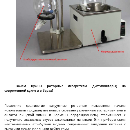
Реакторы
нержавеющие
Стальные химические реакторы
Автоклавы высокого давления
Стальные смесители
Вакуумно-компрессионный химический
реактор
Высокотемпературный реактор с модулем
Смесители с магнитным приводом
Реакторы высокого давления
Зачем нужны роторные испарители (дистилляторы) на
Далее
ректификации
современной кухне и в барах?
Последние десятилетие вакуумные роторные испарители начали
использовать продвинутые повара серьезно увлеченные экспериментами в
области пищевой химии и бармены перфекционисты, стремящиеся к
Реакторы
получению идеальных вкусов алкогольных напитков. Эти приборы стали
стеклянные
неотъемлемыми атрибутами модных современных заведений питания с
высокими международными рейтингами.