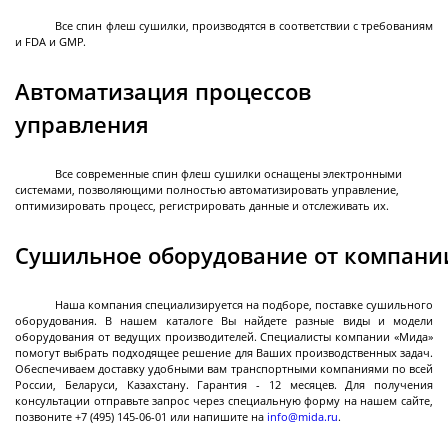
Все спин флеш сушилки, производятся в соответствии с требованиям
и FDA и GMP.
Струйные
Автоматизация процессов
мельницы
управления
Струйные мельницы с псевдоожиженным
Все современные спин флеш сушилки оснащены электронными
слоем
системами, позволяющими полностью автоматизировать управление,
оптимизировать процесс, регистрировать данные и отслеживать их.
Спирально-струйные мельницы
Сушильное оборудование от компани
Паровые струйные мельницы
Вихревые мельницы
Наша компания специализируется на подборе, поставке сушильного
Воздушные центробежные классификаторы -
Далее
оборудования. В нашем каталоге Вы найдете разные виды и модели
сортировщики
оборудования от ведущих производителей. Специалисты компании «Мида»
помогут выбрать подходящее решение для Ваших производственных задач.
Обеспечиваем доставку удобными вам транспортными компаниями по всей
России, Беларуси, Казахстану. Гарантия - 12 месяцев. Для получения
консультации отправьте запрос через специальную форму на нашем сайте,
Исследование
позвоните +7 (495) 145-06-01 или напишите на
info@mida.ru
.
поверхностных