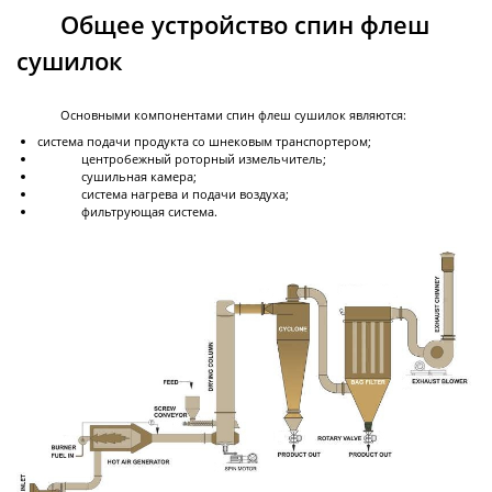
Общее у
стройство спин флеш
сушилок
Реакторы
нержавеющие
Основными компонентами спин флеш сушилок являются:
система подачи продукта со шнековым транспортером;
Стальные химические реакторы
центробежный роторный измельчитель;
сушильная камера;
Автоклавы высокого давления
система нагрева и подачи воздуха;
фильтрующая система.
Стальные смесители
Вакуумно-компрессионный химический
реактор
Высокотемпературный реактор с модулем
Смесители с магнитным приводом
Реакторы высокого давления
Далее
ректификации
Реакторы
стеклянные