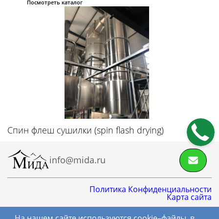
свойств
Посмотреть каталог
Приборы измерения краевого угла
смачивания
Тензиометры
Спин флеш сушилки (spin flash drying)
info@mida.ru
Политика Конфиденциальности
Карта сайта
На нашем сайте используются cookie–файлы, в