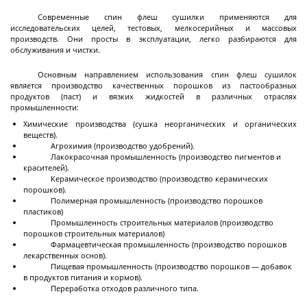
Декантерные центрифуги во
взрывозащищенном исполнении
Современные спин флеш сушилки применяются для
исследовательских целей, тестовых, мелкосерийных и массовых
Трикантерные центрифуги для разделения
производств. Они просты в эксплуатации, легко разбираются для
обслуживания и чистки.
трех-фазных смесей
Малые декантеры
Основным направлением использования спин флеш сушилок
является производство качественных порошков из пастообразных
продуктов (паст) и вязких жидкостей в различных отраслях
промышленности:
Химические производства (сушка неорганических и органических
веществ).
Ректификационное
Агрохимия (производство удобрений).
оборудование
Лакокрасочная промышленность (производство пигментов и
красителей).
Керамическое производство (производство керамических
порошков).
Полимерная промышленность (производство порошков
Ректификационные колонны периодического
пластиков)
действия
Промышленность строительных материалов (производство
порошков строительных материалов)
Ректификационные колонны непрерывного
Фармацевтическая промышленность (производство порошков
действия
лекарственных основ).
Пищевая промышленность (производство порошков — добавок
Лабораторные ректификационные колонны
в продуктов питания и кормов).
Переработка отходов различного типа.