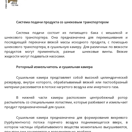
Лабораторные стеклянные реакторы с
рубашкой
Система подачи продукта со шнековым транспортером
Пилотные стеклянные реакторы с рубашкой
Система подачи состоит из питающего бака с мешалкой и
Стеклянные реакторы с нагревательной
шнекового транспортера. Она предназначена для перемешивания и
последующей перекачки вязкой массы исходного продукта, с помощью
ванной
шнекового транспортера, в сушильную камеру. Для различных по вязкости
продуктов могут применяться, разные шнековые винты. Вязкие
Стеклянные сепараторы
жидкости могут подаваться насосами.
Системы PH - контроля (PH-метры)
Далее
Роторный измельчител
ь
и с
ушильная камер
а
Сушильная камера представляет собой высокий цилиндрический
резервуар, внутри которого, обрабатываемый вязкий или пастообразный
материал рассеивается в потоке нагретого воздуха или инертного газа.
Реакторы
В нижней части камеры расположен центробежный ротор
эмалированные
распылитель со специальными лопастями, которые разбивают и измельчает
продукт предназначенный для сушки.
Сушильная камера предназначена для формирования вихревого
Эмалированные ёмкости
(турбулентного) потока горячего воздуха поднимающегося вверх, в
котором частицы обрабатываемого вещества моментально высушиваются,
Реакторы эмалированные цельносварные
при этом они соударяются и дополнительно дробятся.