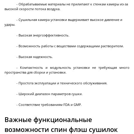
Испытательные
- Обрабатываемые материалы не прилипают к стенкам камеры из-за
камеры
высокой скорости потока воздуха.
- Сушильная камера установки выдерживает высокое давление и
удары.
Испытательные камеры тепло-холод
- Высокая энергоэффективность.
- Возможность работы с веществами содержащими растворители.
- Высокая надежность.
Перистальтические
насосы
- Компактность и модульность установки не требующая много
пространства для сборки и установки.
- Простота эксплуатации и технического обслуживания.
Перистальтические насосы с регулировкой
скорости
- Широкий диапазон параметров сушки.
Перистальтические насосы с регулировкой
- Соответствие требованиям FDA и GMP.
потока
Важные ф
ункциональные
Перистальтические насосы с регулировкой
объема
возможности спин
флэш сушил
ок