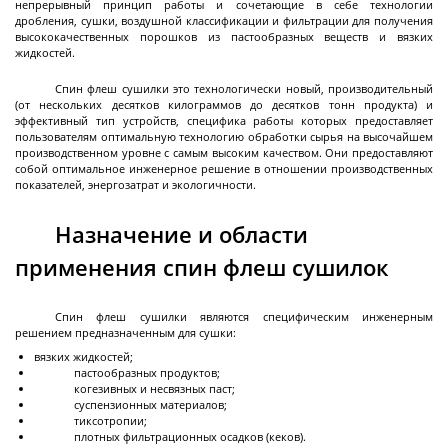
непрерывный принцип работы и сочетающие в себе технологии
разгрузкой
дробления, сушки, воздушной классификации и фильтрации для получения
высококачественных порошков из пастообразных веществ и вязких
Центрифуги с верхней разгрузкой и прямым
жидкостей.
приводом
Спин флеш сушилки это технологически новый, производительный
Центрифуги с верхней разгрузкой и откидным
(от нескольких десятков килограммов до десятков тонн продукта) и
корпусом
эффективный тип устройств, специфика работы которых предоставляет
пользователям оптимальную технологию обработки сырья на высочайшем
Центрифуги с нижней выгрузкой и ножевым
производственном уровне с самым высоким качеством. Они предоставляют
съёмом осадка автомат
собой оптимальное инженерное решение в отношении производственных
показателей, энергозатрат и экологичности.
Центрифуги с нижней выгрузкой и ножевым
Центрифуги с нижней выгрузкой, ножевым
Центрифуги горизонтальные консольного типа
Центрифуги горизонтальные с ножевым
Центрифуги горизонтальные с ножевым
Центрифуги горизонтальные во
Центрифуги горизонтальные с пульсирующей
Трубчатые центрифуги
Далее
съёмом осадка полуавтомат
съёмом осадка и натяжным мешком
съёмом осадка
съёмом осадка и сифоном
взрывобезопасном исполнении
выгрузкой осадка
Назначение и области
применения спин флеш сушилок
Декантеры
Спин флеш сушилки являются специфическим инженерным
решением предназначенным для сушки:
вязких жидкостей;
пастообразных продуктов;
когезивных и несвязных паст;
Декантерная центрифуга для осаждения
суспензионных материалов;
твёрдых частиц
тиксотропии;
плотных фильтрационных осадков (кеков).