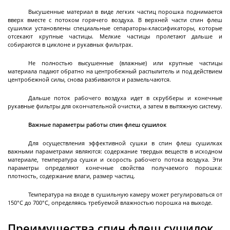
Установки сверхкритической флюидной
Высушенные материал в виде легких частиц порошка поднимается
экстракции
вверх вместе с потоком горячего воздуха. В верхней части спин флеш
сушилки установлены специальные сепараторы-классификаторы, которые
Экстракторы статические
отсекают крупные частицы. Мелкие частицы пролетают дальше и
собираются в циклоне и рукавных фильтрах.
Экстракторы динамические
Экстракторы - концентраторы
Не полностью высушенные (влажные) или крупные частицы
материала падают обратно на центробежный распылитель и под действием
Экстракторы ультразвуковые
Автоматические CO2 экстракторы
Пилотные установки сверхкритической
центробежной силы, снова разбиваются и размельчаются.
Далее
флюидной экстракции
Дальше поток рабочего воздуха идет в скрубберы и конечные
рукавные фильтры для окончательной очистки, а затем в вытяжную систему.
Важные
параметры работы спин флеш сушилок
Концентраторы
Для осуществления эффективной сушки в спин флеш сушилках
важными параметрами являются: содержание твердых веществ в исходном
материале, температура сушки и скорость рабочего потока воздуха. Эти
параметры определяют конечные свойства получаемого порошка:
плотность, содержание влаги, размер частиц.
Концентраторы сферические
Температура на входе в сушильную камеру может регулироваться от
Концентраторы цилиндрические
150°C до 700°C, определяясь требуемой влажностью порошка на выходе.
Преимущества спин флеш сушилок