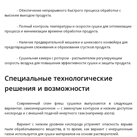
Перистальтические насосы промышленные
Взрывозащищенные перистальтические
Система перистальтических насосов для
Головки перистальтических насосов
- Обеспечение непрерывного быстрого процесса обработки с
Далее
высоким выходом продукта.
насосы
наполнения
- Полный контроль температуры и скорости сушки для оптимизации
процесса и минимизации времени обработки продукта.
Системы очистки
- Наличие предварительной мешалки и шнекового конвейера для
предотвращения слеживания и образования сгустков продукта.
газов
- Сушильная камера с ротором - распылителем регулирующим
скорость воздуха для повышения эффективности сушки и защиты продукта.
Волокнистые туманоуловители
Специальные технологические
решения и возможности
Современный спин флеш сушилки выпускаются в следующих
Грануляторы
вариантах: самоинерционном — с замкнутым контуром и низким доступом
кислорода и с внешней подачей инертного газа (например азота).
Вариант с низким уровнем кислорода устраняет опасность взрыва
пыли обрабатываемого вещества, в то время, как вариант с инерционным
Ленточные грануляторы-кристаллизаторы
газом используется для сушки материалов на основе растворителей.