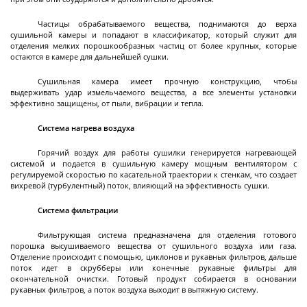
Реакторы эмалированные разъемные объемом
Частицы обрабатываемого вещества, поднимаются до верха
до 10 м3
сушильной камеры и попадают в классификатор, который служит для
отделения мелких порошкообразных частиц от более крупных, которые
Реакторы эмалированные разъемные объемом
остаются в камере для дальнейшей сушки.
10-25 м3
Сушильная камера имеет прочную конструкцию, чтобы
Реакторы эмалированные в
Далее
выдерживать удар измельчаемого вещества, а все элементы установки
фармацевтическом исполнении
эффективно защищены, от пыли, вибрации и тепла.
Система нагрева воздуха
Горячий воздух для работы сушилки генерируется нагревающей
системой и подается в сушильную камеру мощным вентилятором с
Фильтры
регулируемой скоростью по касательной траектории к стенкам, что создает
вихревой (турбулентный) поток, влияющий на эффективность сушки.
Система фильтрации
Стальные лабораторные нутч-фильтры серии
Фильтрующая система предназначена для отделения готового
NFS
порошка высушиваемого вещества от сушильного воздуха или газа.
Отделение происходит с помощью, циклонов и рукавных фильтров, дальше
Стальные промышленные нутч-фильтры серии
поток идет в скрубберы или конечные рукавные фильтры для
NFS
окончательной очистки. Готовый продукт собирается в основании
рукавных фильтров, а поток воздуха выходит в вытяжную систему.
Нутч-фильтры серии FD