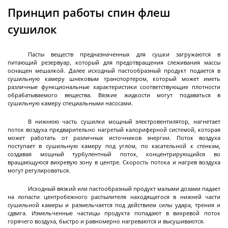
Промышленные нутч-фильтры серии ANFDA
Принцип работы спин флеш
Стальные лабораторные друк-фильтры серии
Стальные промышленные друк-фильтры серии
сушилок
Далее
DFS
DFS
Пасты веществ предназначенных для сушки загружаются в
питающий резервуар, который для предотвращения слеживания массы
оснащен мешалкой. Далее исходный пастообразный продукт подается в
сушильную камеру шнековым транспортером, который может иметь
Ферментеры
различные функциональные характеристики соответствующие плотности
обрабатываемого вещества. Вязкие жидкости могут подаваться в
сушильную камеру специальными насосами.
В нижнюю часть сушилки мощный электровентилятор, нагнетает
Ферментеры (биореакторы) промышленные
поток воздуха предварительно нагретый калориферной системой, которая
из нержавеющей стали
может работать от различных источников энергии. Поток воздуха
поступает в сушильную камеру под углом, по касательной к стенкам,
создавая мощный турбулентный поток, концентрирующийся во
вращающуюся вихревую зону в центре. Скорость потока и нагрев воздуха
могут регулироваться.
Исходный вязкий или пастообразный продукт малыми дозами падает
Экстракторы
на лопасти центробежного распылителя находящегося в нижней части
сушильной камеры и размельчается под действием силы удара, трения и
сдвига. Измельченные частицы продукта попадают в вихревой поток
горячего воздуха, быстро и равномерно нагреваются и высушиваются.