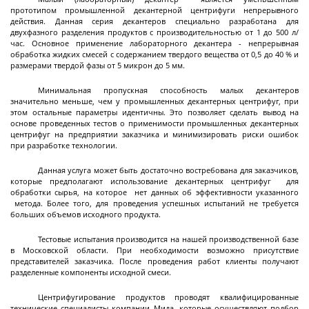
прототипом промышленной декантерной центрифуги непрерывного
Циркуляционные
действия. Данная серия декантеров специально разработана для
термостаты
двухфазного разделения продуктов с производительностью от 1 до 500 л/
час. Основное применение лабораторного декантера - непрерывная
обработка жидких смесей с содержанием твердого вещества от 0,5 до 40 % и
размерами твердой фазы от 5 микрон до 5 мм.
Криостаты
Минимальная пропускная способность малых декантеров
Чиллеры
значительно меньше, чем у промышленных декантерных центрифуг, при
этом остальные параметры идентичны. Это позволяет сделать вывод на
Термостаты нагрев охлаждение
основе проведенных тестов о применимости промышленных декантерных
центрифуг на предприятии заказчика и минимизировать риски ошибок
Нагревающие термостаты
при разработке технологии.
Криогенные машины
Промышленные чиллеры
Промышленные термостаты нагрев
Промышленные нагревающие термостаты
Система термостатирования группы
Лабораторные криостаты
Лабораторные чиллеры
Лабораторные термостаты нагрев охлаждение
Далее
Данная услуга может быть достаточно востребована для заказчиков,
охлаждение
химических реакторов
которые предполагают использование декантерных центрифуг для
обработки сырья, на которое нет данных об эффективности указанного
метода. Более того, для проведения успешных испытаний не требуется
больших объемов исходного продукта.
Фильтрующие
Тестовые испытания производится на нашей производственной базе
промышленные
в Московской области. При необходимости возможно присутствие
центрифуги
представителей заказчика. После проведения работ клиенты получают
разделенные компоненты исходной смеси.
Центрифугирование продуктов проводят квалифицированные
Центрифуга на платформе с верхней
технические специалисты компании Мида, которые осуществляют подбор