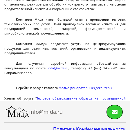
разгрузкой
оптимальных режимов для обработки конкретного типа сырья, на основе
предоставленной клиентом информации о его свойствах.
Центрифуги с верхней разгрузкой и прямым
приводом
Компания Мида имеет большой опыт в проведении тестовых
технологических процессов. Нами проводились тестовые испытания для
Центрифуги с верхней разгрузкой и откидным
предприятий химической, пищевой, фармацевтической и
корпусом
микробиологической промышленности.
Центрифуги с нижней выгрузкой и ножевым
Компания «Мида» предлагает услуги по центрифугируванию
съёмом осадка автомат
продуктов для различных компаний, организации и индивидуальных
предпринимателей.
Центрифуги с нижней выгрузкой и ножевым
Центрифуги с нижней выгрузкой, ножевым
Центрифуги горизонтальные консольного типа
Центрифуги горизонтальные с ножевым
Центрифуги горизонтальные с ножевым
Центрифуги горизонтальные во
Центрифуги горизонтальные с пульсирующей
Трубчатые центрифуги
Далее
съёмом осадка полуавтомат
съёмом осадка и натяжным мешком
съёмом осадка
съёмом осадка и сифоном
взрывобезопасном исполнении
выгрузкой осадка
Для получения подробной информации обращайтесь за
консультацией по почте
info@mida.ru
, телефону +7 (495) 145-06-01 или
направив запрос.
Перейти в раздел каталога
Малые (лабораторные) декантеры
Декантеры
Узнать об услуге "
Тестовое обезвоживание образца на промышленной
центрифуге
"
info@mida.ru
Декантерная центрифуга для осаждения
твёрдых частиц
Политика Конфиденциальности