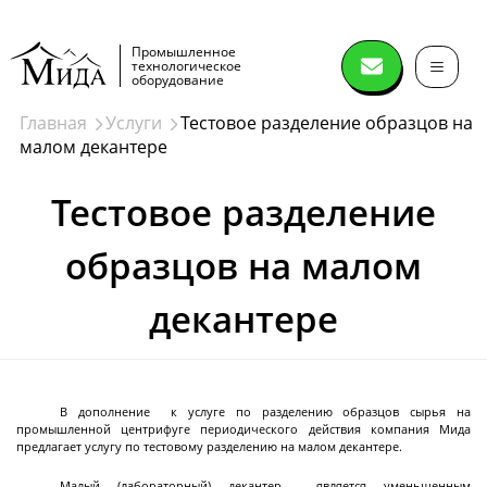
Промышленное
технологическое
оборудование
Главная
Услуги
Тестовое разделение образцов на
малом декантере
Сушильное
оборудование
Тестовое разделение
образцов на малом
Распылительные сушилки
Спин флеш сушилки (spin flash dryer)
декантере
Дисковые сушилки
Сушилки нутч-фильтры
Лопастные вакуумные сушилки
Ленточные вакуумные сушилки
Вакуумный сушильный шкаф
Лиофильные сушилки
Конические вакуумные сушилки миксеры
Сушки в кипящем слое
Сушки в виброкипящем слое
Сушилки барабанного типа
Печи
Далее
В дополнение к услуге по разделению образцов сырья на
промышленной центрифуге периодического действия компания Мида
предлагает услугу по тестовому разделению на малом декантере.
Малый (лабораторный) декантер является уменьшенным