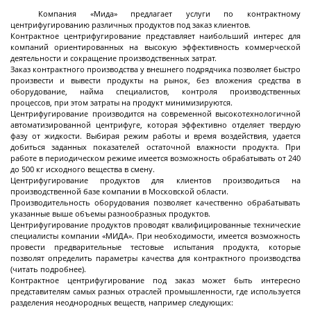
разгрузкой
Компания «Мида» предлагает услуги по контрактному
центрифугированию различных продуктов под заказ клиентов.
Центрифуги с верхней разгрузкой и прямым
Контрактное центрифугирование представляет наибольший интерес для
приводом
компаний ориентированных на высокую эффективность коммерческой
деятельности и сокращение производственных затрат.
Центрифуги с верхней разгрузкой и откидным
Заказ контрактного производства у внешнего подрядчика позволяет быстро
корпусом
произвести и вывести продукты на рынок, без вложения средства в
оборудование, найма специалистов, контроля производственных
Центрифуги с нижней выгрузкой и ножевым
процессов, при этом затраты на продукт минимизируются.
Центрифугирование производится на современной высокотехнологичной
съёмом осадка автомат
автоматизированной центрифуге, которая эффективно отделяет твердую
фазу от жидкости. Выбирая режим работы и время воздействия, удается
Центрифуги с нижней выгрузкой и ножевым
Центрифуги с нижней выгрузкой, ножевым
Центрифуги горизонтальные консольного типа
Центрифуги горизонтальные с ножевым
Центрифуги горизонтальные с ножевым
Центрифуги горизонтальные во
Центрифуги горизонтальные с пульсирующей
Трубчатые центрифуги
Далее
добиться заданных показателей остаточной влажности продукта. При
съёмом осадка полуавтомат
съёмом осадка и натяжным мешком
съёмом осадка
съёмом осадка и сифоном
взрывобезопасном исполнении
выгрузкой осадка
работе в периодическом режиме имеется возможность обрабатывать от 240
до 500 кг исходного вещества в смену.
Центрифугирование продуктов для клиентов производиться на
производственной базе компании в Московской области.
Производительность оборудования позволяет качественно обрабатывать
указанные выше объемы разнообразных продуктов.
Декантеры
Центрифугирование продуктов проводят квалифицированные технические
специалисты компании «МИДА». При необходимости, имеется возможность
провести предварительные тестовые испытания продукта, которые
позволят определить параметры качества для контрактного производства
(читать подробнее).
Декантерная центрифуга для осаждения
Контрактное центрифугирование под заказ может быть интересно
твёрдых частиц
представителям самых разных отраслей промышленности, где используется
разделения неоднородных веществ, например следующих: