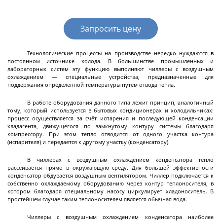
Декантерные центрифуги во
взрывозащищенном исполнении
Трикантерные центрифуги для разделения
Запросить цену
трех-фазных смесей
Малые декантеры
Технологические процессы на производстве нередко нуждаются в
постоянном источнике холода. В большинстве промышленных и
лабораторных систем эту функцию выполняют чиллеры с воздушным
охлаждением — специальные устройства, предназначенные для
поддержания определенной температуры путем отвода тепла.
Ректификационное
В работе оборудования данного типа лежит принцип, аналогичный
тому, который используется в бытовых кондиционерах и холодильниках:
оборудование
процесс осуществляется за счёт испарения и последующей конденсации
хладагента, движущегося по замкнутому контуру системы благодаря
компрессору. При этом тепло отводится от одного участка контура
(испарителя) и передается к другому участку (конденсатору).
Ректификационные колонны периодического
действия
В чиллерах с воздушным охлаждением конденсатора тепло
рассеивается прямо в окружающую среду. Для большей эффективности
Ректификационные колонны непрерывного
конденсатор обдувается воздушным вентилятором. Чиллер подключается к
действия
собственно охлаждаемому оборудованию через контур теплоносителя, в
котором благодаря специальному насосу циркулирует хладоноситель. В
Лабораторные ректификационные колонны
простейшем случае таким теплоносителем является обычная вода.
Чиллеры с воздушным охлаждением конденсатора наиболее