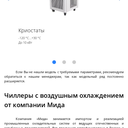
Лабораторные стеклянные реакторы с
рубашкой
Пилотные стеклянные реакторы с рубашкой
Криостаты
Стеклянные реакторы с нагревательной
-120 °С...+30 °С
ванной
До 10 кВт
Стеклянные сепараторы
Системы PH - контроля (PH-метры)
Далее
Если Вы не нашли модель с требуемыми параметрами, рекомендуем
обратиться к нашим менеджерам, так как модельный ряд постоянно
расширяется.
Реакторы
Чиллеры с воздушным охлаждением
эмалированные
от компании Мида
Эмалированные ёмкости
Компания «Мида» занимается импортом и реализацией
промышленных охладительных систем от ведущих отечественных и
Реакторы эмалированные цельносварные
зарубежных производителей. Вся продукция сертифицирована в России и