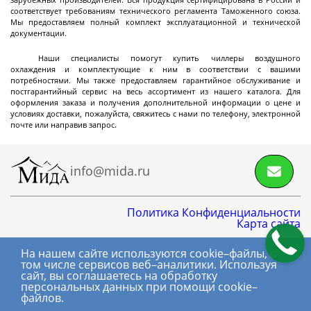
соответствует требованиям технического регламента Таможенного союза.
Реакторы эмалированные разъемные объемом
Мы предоставляем полный комплект эксплуатационной и технической
до 10 м3
документации.
Реакторы эмалированные разъемные объемом
Наши специалисты помогут купить чиллеры воздушного
10-25 м3
охлаждения и комплектующие к ним в соответствии с вашими
потребностями. Мы также предоставляем гарантийное обслуживание и
Реакторы эмалированные в
постгарантийный сервис на весь ассортимент из нашего каталога. Для
Далее
фармацевтическом исполнении
оформления заказа и получения дополнительной информации о цене и
условиях доставки, пожалуйста, свяжитесь с нами по телефону, электронной
почте или направив запрос.
info@mida.ru
Фильтры
Политика Конфиденциальности
Карта сайта
Стальные лабораторные нутч-фильтры серии
NFS
На нашем сайте используются cookie–файлы, в
8 800 600-06-01
том числе сервисов веб–аналитики. Используя
Стальные промышленные нутч-фильтры серии
сайт, вы соглашаетесь на обработку
+7 (495) 145-06-01
NFS
персональных данных при помощи cookie–
файлов.
Нутч-фильтры серии FD
(с) МИДА, 2018-2026.