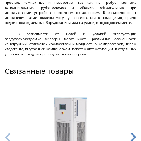
простые, компактные и недорогие, так как не требует монтажа
дополнительных трубопроводов и обвязки, обязательных при
использовании устройств с водяным охлаждением. В зависимости от
Реакторы
исполнения такие чиллеры могут устанавливаться в помещении, прямо
рядом с охлаждаемым оборудованием или на улице, в подходящем месте.
нержавеющие
В зависимости от целей и условий эксплуатации
воздухоохлаждаемые чиллеры могут иметь различные особенности
конструкции, отличаясь количеством и мощностью компрессоров, типом
Стальные химические реакторы
хладагента, внутренней компоновкой, пакетом автоматизации. В отдельных
установках предусмотрена даже опция нагрева.
Автоклавы высокого давления
Стальные смесители
Связанные товары
Вакуумно-компрессионный химический
реактор
Высокотемпературный реактор с модулем
Смесители с магнитным приводом
Реакторы высокого давления
Далее
ректификации
Реакторы
стеклянные