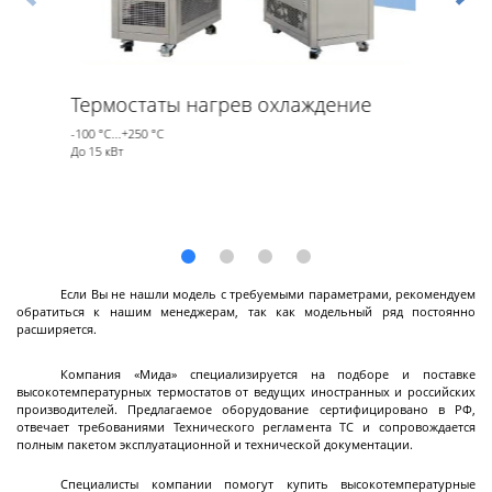
Реакторы
нержавеющие
Термостаты нагрев охлаждение
-100 °С...+250 °С
До 15 кВт
Стальные химические реакторы
Автоклавы высокого давления
Стальные смесители
Вакуумно-компрессионный химический
реактор
Если Вы не нашли модель с требуемыми параметрами, рекомендуем
обратиться к нашим менеджерам, так как модельный ряд постоянно
Высокотемпературный реактор с модулем
Смесители с магнитным приводом
Реакторы высокого давления
Далее
расширяется.
ректификации
Компания «Мида» специализируется на подборе и поставке
высокотемпературных термостатов от ведущих иностранных и российских
производителей. Предлагаемое оборудование сертифицировано в РФ,
отвечает требованиями Технического регламента ТС и сопровождается
Реакторы
полным пакетом эксплуатационной и технической документации.
стеклянные
Специалисты компании помогут купить высокотемпературные