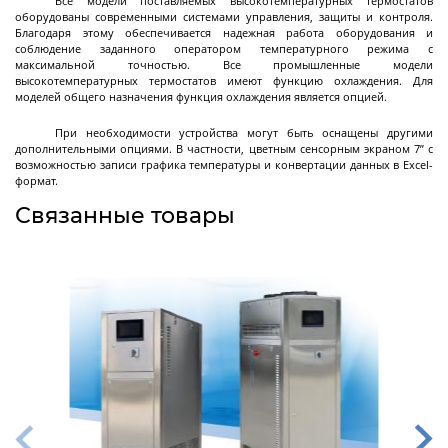
Все модели поставляемых высокотемпературных термостатов
Декантерные центрифуги во
оборудованы современными системами управления, защиты и контроля.
взрывозащищенном исполнении
Благодаря этому обеспечивается надежная работа оборудования и
соблюдение заданного оператором температурного режима с
Трикантерные центрифуги для разделения
максимальной точностью. Все промышленные модели
трех-фазных смесей
высокотемпературных термостатов имеют функцию охлаждения. Для
моделей общего назначения функция охлаждения является опцией.
Малые декантеры
При необходимости устройства могут быть оснащены другими
дополнительными опциями. В частности, цветным сенсорным экраном 7” с
возможностью записи графика температуры и конвертации данных в Excel-
формат.
Ректификационное
Связанные товары
оборудование
Ректификационные колонны периодического
действия
Ректификационные колонны непрерывного
действия
Лабораторные ректификационные колонны