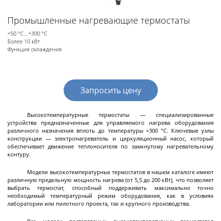
разгрузкой
Промышленные нагревающие термостаты
Центрифуги с верхней разгрузкой и прямым
приводом
+50 °С...+300 °С
Более 10 кВт
Центрифуги с верхней разгрузкой и откидным
Функция охлаждения
корпусом
Центрифуги с нижней выгрузкой и ножевым
съёмом осадка автомат
Запросить цену
Центрифуги с нижней выгрузкой и ножевым
Центрифуги с нижней выгрузкой, ножевым
Центрифуги горизонтальные консольного типа
Центрифуги горизонтальные с ножевым
Центрифуги горизонтальные с ножевым
Центрифуги горизонтальные во
Центрифуги горизонтальные с пульсирующей
Трубчатые центрифуги
Далее
съёмом осадка полуавтомат
съёмом осадка и натяжным мешком
съёмом осадка
съёмом осадка и сифоном
взрывобезопасном исполнении
выгрузкой осадка
Высокотемпературные термостаты — специализированные
устройства предназначенные для управляемого нагрева оборудования
различного назначения вплоть до температуры +300 °С. Ключевые узлы
конструкции — электронагреватель и циркуляционный насос, который
обеспечивает движение теплоносителя по замкнутому нагревательному
контуру.
Декантеры
Модели высокотемпературных термостатов в нашем каталоге имеют
различную предельную мощность нагрева (от 5,5 до 200 кВт), что позволяет
выбрать термостат, способный поддерживать максимально точно
необходимый температурный режим оборудования, как в условиях
Декантерная центрифуга для осаждения
лаборатории или пилотного проекта, так и крупного производства.
твёрдых частиц