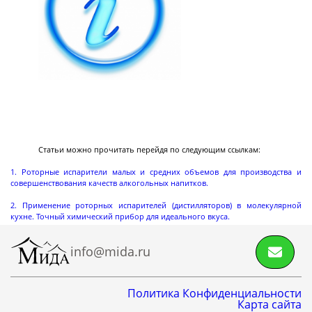
разгрузкой
Центрифуги с верхней разгрузкой и прямым
приводом
Центрифуги с верхней разгрузкой и откидным
корпусом
Центрифуги с нижней выгрузкой и ножевым
съёмом осадка автомат
Центрифуги с нижней выгрузкой и ножевым
Центрифуги с нижней выгрузкой, ножевым
Центрифуги горизонтальные консольного типа
Центрифуги горизонтальные с ножевым
Центрифуги горизонтальные с ножевым
Центрифуги горизонтальные во
Центрифуги горизонтальные с пульсирующей
Трубчатые центрифуги
Далее
Статьи можно прочитать перейдя по следующим ссылкам:
съёмом осадка полуавтомат
съёмом осадка и натяжным мешком
съёмом осадка
съёмом осадка и сифоном
взрывобезопасном исполнении
выгрузкой осадка
1. Роторные испарители малых и средних объемов для производства и
совершенствования качеств алкогольных напитков.
2. Применение роторных испарителей (дистилляторов) в молекулярной
кухне. Точный химический прибор для идеального вкуса.
Декантеры
info@mida.ru
Декантерная центрифуга для осаждения
твёрдых частиц
Политика Конфиденциальности
Карта сайта